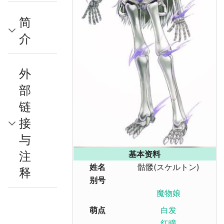
简
介
外
部
链
接
与
注
基本资料
姓名
骷髅(スケルトン)
释
别号
魔物娘
萌点
白发
红瞳