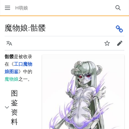
H萌娘
搜索
魔物娘:骷髅
语言
监视
编辑
骷髅
是被收录
在《
工口魔物
娘图鉴
》中的
魔物娘
之一。
图
鉴
资
料