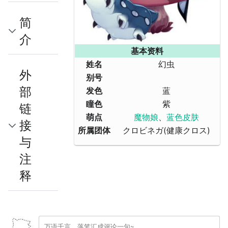
简
介
基本资料
姓名
幻虫
外
别号
部
发色
蓝
瞳色
紫
链
萌点
魔物娘
、
蓝色皮肤
接
所属团体
クロビネガ(健康クロス)
与
注
释