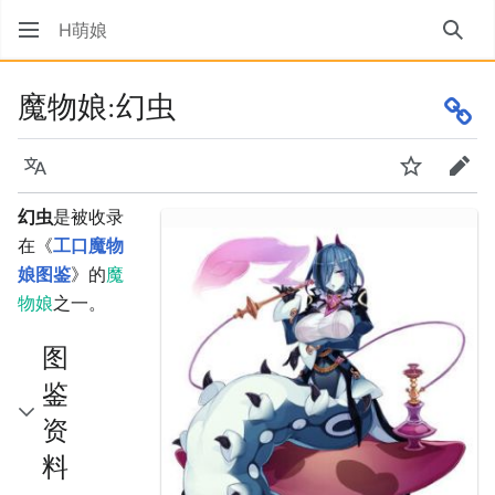
H萌娘
搜索
魔物娘:幻虫
语言
监视
编辑
幻虫
是被收录
在《
工口魔物
娘图鉴
》的
魔
物娘
之一。
图
鉴
资
料