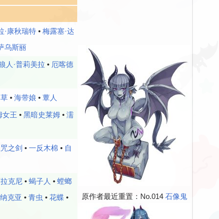
拉·康秋瑞特
•
梅露塞·达
萨乌斯丽‎
狼人·普莉美拉
•
厄喀德
羊草
•
海带娘
•
蕈人
姆女王
•
黑暗史莱姆
•
濡
诅咒之剑
•
一反木棉
•
自
阿拉克尼
•
蝎子人
•
螳螂
原作者最近重置：No.014
石像鬼
·纳克亚
•
青虫
•
花蝶
•