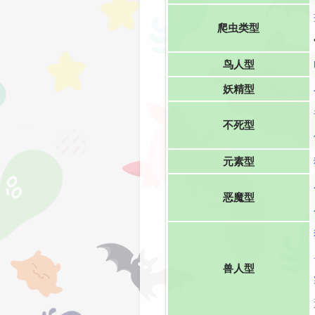
爬虫类型
鸟人型
妖精型
不死型
元素型
恶魔型
兽人型