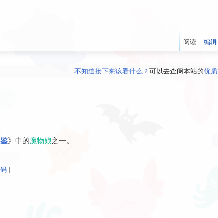
阅读
编辑
现某些内容错误/空缺，请勇于修正/添加！编辑H萌娘其实很容易！
（由于
有任何意见、建议、求助都可以在
讨论版
提
欢迎加入
官方Discord和Telegram群组
！
们正在删除政治内容页面，还您一个干净的H萌娘
，净化社区的同时也可
不知道接下来该看什么？
可以去查阅本站的
优质
图鉴
》中的
魔物娘
之一。
代码
]