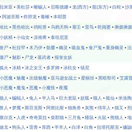
拉米亚
•
美杜莎
•
蜥蜴人
•
厄喀德娜
•
龙(西方)
•
龍(东方)
•
白蛇
•
沙
•
阿波菲斯
•
炸脖龙
•
毒蜥
•
本耶普
哈比
•
黑色哈比
•
鸡蛇兽
•
乌鸦天狗
•
塞壬
•
雷鸟
•
乾闼婆
•
揪拨揪
小妖精
•
小仙女
•
凉南希
•
泰坦尼亚
丧尸
•
杜拉罕
•
木乃伊
•
骷髅
•
幽灵
•
吸血鬼
•
食尸鬼
•
重身幽灵
•
法
僵尸
•
魅影
•
尸龙
•
落武者
•
报丧女妖
狐火
•
冰精
•
冰之女王
•
多罗姆
•
冰柱女
•
镇尼
小恶魔
•
魅魔
•
次级魅魔
•
亚马逊女战士
•
爱丽丝
•
黑暗祭司
•
艾露
小恶魔
•
魔鬼
•
恶魔
•
小魔怪
•
夜魇
狼人
•
蝙蝠人
•
兔人
•
半人马
•
巨大老鼠
•
妖狐
•
猫人
•
狐仙
•
米洛陶
兽人
•
梦魇
•
斯芬克斯
•
阿努比斯
•
独角兽
•
灰熊
•
绵羊人
•
猫又
•
刑
塞尔克
•
人虎
•
奇奇莫拉
•
柴郡猫
•
三月兔
•
睡鼠
•
火鼠
•
熊猫人
•
地
迪戈
•
狗头人
•
雷兽
•
库西
•
半羊人
•
白泽
•
白角
•
拉塔托斯克
•
镰鼬