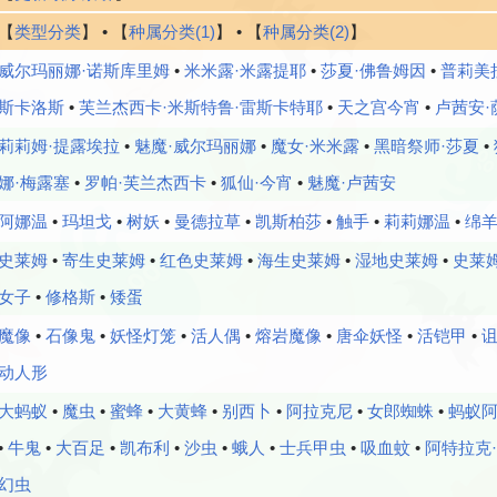
【
类型分类
】 • 【
种属分类(1)
】 • 【
种属分类(2)
】
威尔玛丽娜·诺斯库里姆
•
米米露·米露提耶
•
莎夏·佛鲁姆因
•
普莉美
斯卡洛斯
•
芙兰杰西卡·米斯特鲁·雷斯卡特耶
•
天之宫今宵
•
卢茜安·
莉莉姆·提露埃拉
•
魅魔·威尔玛丽娜
•
魔女·米米露
•
黑暗祭师·莎夏
•
娜·梅露塞
•
罗帕·芙兰杰西卡
•
狐仙·今宵
•
魅魔·卢茜安
阿娜温
•
玛坦戈
•
树妖
•
曼德拉草
•
凯斯柏莎
•
触手
•
莉莉娜温
•
绵
史莱姆
•
寄生史莱姆
•
红色史莱姆
•
海生史莱姆
•
湿地史莱姆
•
史莱
女子
•
修格斯
•
矮蛋
魔像
•
石像鬼
•
妖怪灯笼
•
活人偶
•
熔岩魔像
•
唐伞妖怪
•
活铠甲
•
动人形
大蚂蚁
•
魔虫
•
蜜蜂
•
大黄蜂
•
别西卜
•
阿拉克尼
•
女郎蜘蛛
•
蚂蚁
•
牛鬼
•
大百足
•
凯布利
•
沙虫
•
蛾人
•
士兵甲虫
•
吸血蚊
•
阿特拉克
幻虫