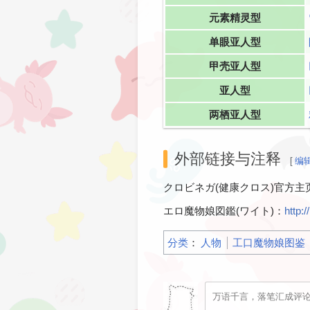
元素精灵型
单眼亚人型
甲壳亚人型
亚人型
两栖亚人型
外部链接与注释
[
编
クロビネガ(健康クロス)官方主
エロ魔物娘図鑑(ワイト)：
http:
分类
：​
人物
工口魔物娘图鉴