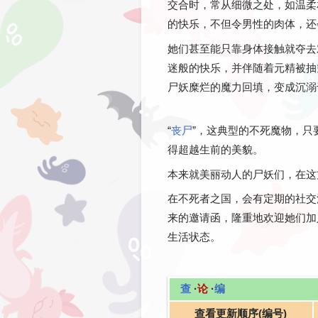
交合时，常从细微之处，如温柔
的快乐，不但令男性的肉体，还
她们甚至能只靠身体接触就夺去
迷般的快乐，并伴随着元精被抽
尸妖糜烂的魔力回填，变成沉溺
“
丧尸
”，这典型的不死魔物，
得超越生前的美貌。
本来就美丽动人的尸妖们，在这
在不死者之国，会有定期的社交
来的邀请函，隆重地欢迎她们加
生活状态。
查
·
论
·
编
查看更新顺序(编号)