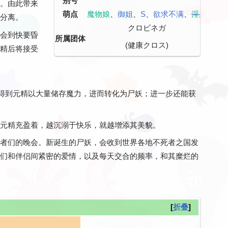
别号
。由此带来
萌点
魔物娘
、
御姐
、
S
、
欲求不满
、
淫魔
分离。
クロビネガ
会到快要昏
所属团体
(健康クロス)
精后将接受
得到元精以大量储存魔力，进而转化为尸妖；进一步还能获
元精充盈着，越沉溺于快乐，就越增添其美貌。
者们的晚会。新诞生的尸妖，会收到世界各地不死者之国发
们和伴侣间紧密的爱情，以及每天交合的频率，和其糜烂的
折叠