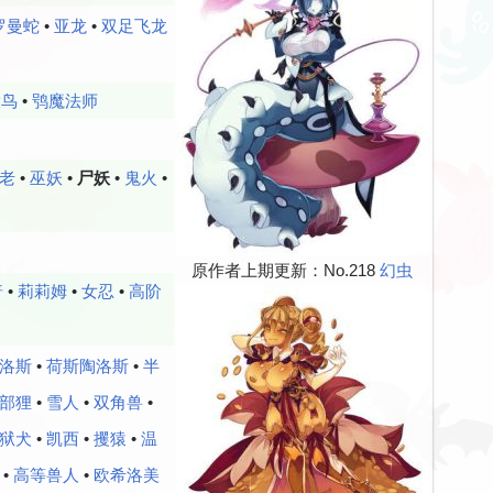
罗曼蛇
•
亚龙
•
双足飞龙
拨鸟
•
鸮魔法师
老
•
巫妖
•
尸妖
•
鬼火
•
原作者上期更新：No.218
幻虫
普
•
莉莉姆
•
女忍
•
高阶
洛斯
•
荷斯陶洛斯
•
半
部狸
•
雪人
•
双角兽
•
狱犬
•
凯西
•
攫猿
•
温
•
高等兽人
•
欧希洛美