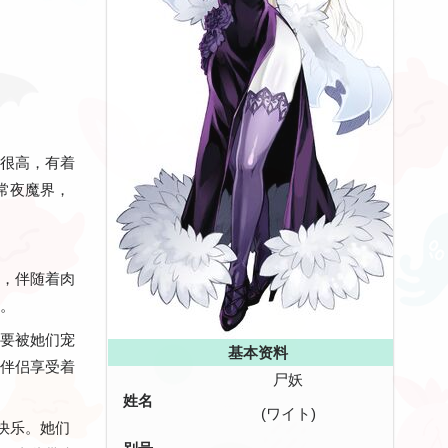
很高，有着
常夜魔界，
，伴随着肉
。
要被她们宠
基本资料
伴侣享受着
尸妖
姓名
(ワイト)
快乐。她们