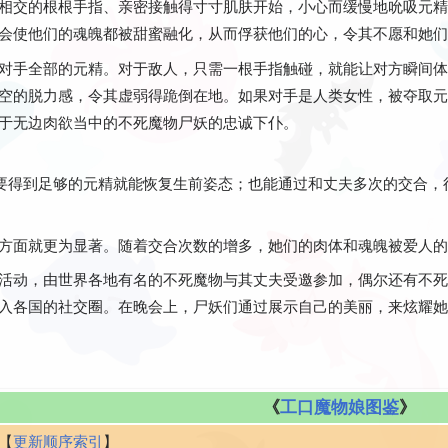
相交的根根手指、亲密接触得寸寸肌肤开始，小心而缓慢地吮吸元精
会使他们的魂魄都被甜蜜融化，从而俘获他们的心，令其不愿和她们
对手全部的元精。对于敌人，只需一根手指触碰，就能让对方瞬间体
空的脱力感，令其虚弱得跪倒在地。如果对手是人类女性，被夺取元
于无边肉欲当中的不死魔物尸妖的忠诚下仆。
只要得到足够的元精就能恢复生前姿态；也能通过和丈夫多次的交合，
方面就更为显著。随着交合次数的增多，她们的肉体和魂魄被爱人的
活动，由世界各地有名的不死魔物与其丈夫受邀参加，偶尔还有不死
入各国的社交圈。在晚会上，尸妖们通过展示自己的美丽，来炫耀她
《
工口魔物娘图鉴
》
【
更新顺序索引
】