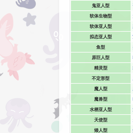
鬼亚人型
软体生物型
软体亚人型
拟态亚人型
鱼型
原巨人型
精灵型
不定形型
魔人型
魔兽型
水栖亚人型
天使型
矮人型