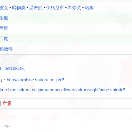
雪女
•
暗物质
•
温蒂妮
•
伊格尼斯
•
希尔芙
•
诺姆
眼魔
巨蟹
巨魔
粘液蛙
辑
|
编辑源代码
]
页：
http://kurobine.sakura.ne.jp/
//kurobine.sakura.ne.jp/mamonogirllover/zukan/wight/page.shtml
亡靈