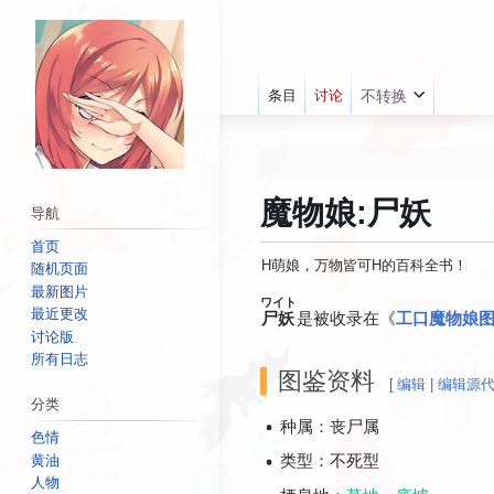
条目
讨论
不转换
如果您在H萌娘上发
魔物娘:尸妖
导航
首页
我
H萌娘，万物皆可H的百科全书！
随机页面
最新图片
ワイト
跳
跳
最近更改
尸妖
是被收录在《
工口魔物娘
转
转
讨论版
到
到
所有日志
图鉴资料
导
搜
[
编辑
|
编辑源
分类
航
索
种属：丧尸属
色情
类型：不死型
黄油
人物