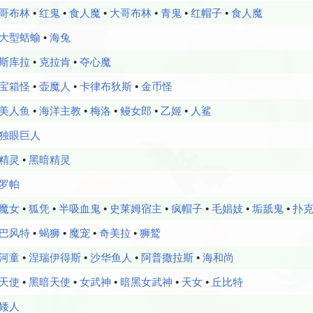
哥布林
•
红鬼
•
食人魔
•
大哥布林
•
青鬼
•
红帽子
•
食人魔
大型蛞蝓
•
海兔
斯库拉
•
克拉肯
•
夺心魔
宝箱怪
•
壶魔人
•
卡律布狄斯
•
金币怪
美人鱼
•
海洋主教
•
梅洛
•
鳗女郎
•
乙姬
•
人鲨
独眼巨人
精灵
•
黑暗精灵
罗帕
魔女
•
狐凭
•
半吸血鬼
•
史莱姆宿主
•
疯帽子
•
毛娼妓
•
垢舐鬼
•
扑
巴风特
•
蝎狮
•
魔宠
•
奇美拉
•
狮鹫
河童
•
涅瑞伊得斯
•
沙华鱼人
•
阿普撒拉斯
•
海和尚
天使
•
黑暗天使
•
女武神
•
暗黑女武神
•
天女
•
丘比特
矮人