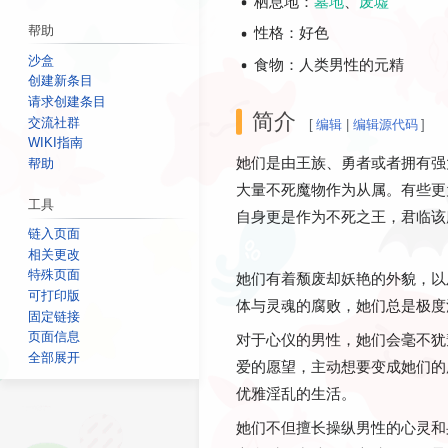
栖息地：
墓地
、
废墟
帮助
性格：好色
沙盒
食物：人类男性的元精
创建新条目
请求创建条目
简介
交流社群
[
编辑
|
编辑源代码
]
WIKI指南
她们是由王族、勇者或者拥有强
帮助
大量不死魔物作为从属。有些更
工具
自身更是作为不死之王，君临该
链入页面
相关更改
特殊页面
她们有着颓废却妖艳的外貌，以
可打印版
体与灵魂的腐败，她们总是极度
固定链接
页面信息
对于心仪的男性，她们会毫不犹
全部展开
爱的愿望，主动想要变成她们的
优雅淫乱的生活。
她们不但擅长操纵男性的心灵和