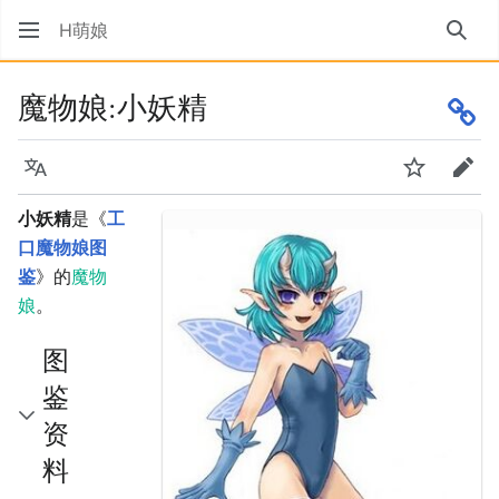
H萌娘
搜索
魔物娘:小妖精
语言
监视
编辑
小妖精
是《
工
口魔物娘图
鉴
》的
魔物
娘
。
图
鉴
资
料