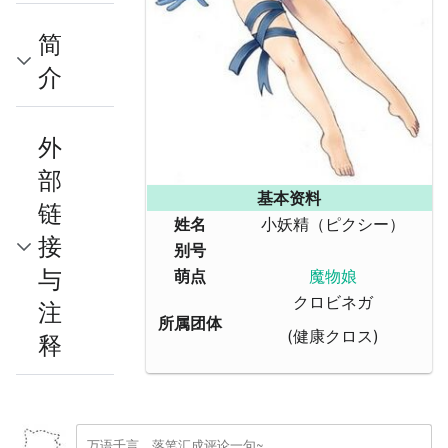
简
介
外
部
基本资料
链
姓名
小妖精（ピクシー）
接
别号
与
萌点
魔物娘
クロビネガ
注
所属团体
(健康クロス)
释