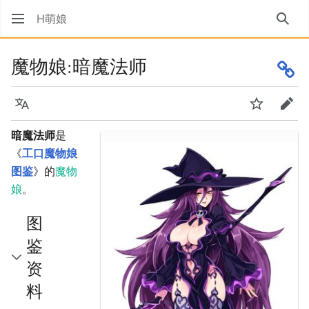
H萌娘
搜索
魔物娘:暗魔法师
语言
监视
编辑
暗魔法师
是
《
工口魔物娘
图鉴
》的
魔物
娘
。
图
鉴
资
料