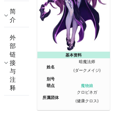
简
介
外
部
链
基本资料
接
暗魔法师
姓名
与
(ダークメイジ)
注
别号
萌点
魔物娘
释
クロビネガ
所属团体
(健康クロス)