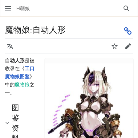
H萌娘
搜索
魔物娘:自动人形
语言
监视
编辑
自动人形
是被
收录在《
工口
魔物娘图鉴
》
中的
魔物娘
之
一。
图
鉴
资