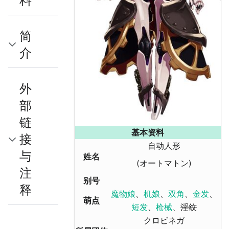
料
简
介
外
部
链
基本资料
接
自动人形
与
姓名
(オートマトン)
注
别号
释
魔物娘
、
机娘
、
双角
、
金发
、
萌点
短发
、
枪械
、
淫纹
クロビネガ