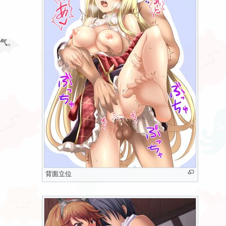
气。
背面立位