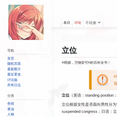
条目
讨论
不转换
如果您在H萌娘上发
立位
导航
首页
H萌娘，万物皆可H的百科全书！
随机页面
我
最新图片
跳
跳
最近更改
转
转
讨论版
到
到
所有日志
导
搜
立位
（英语：standing positi
分类
航
索
色情
立位根据女性是否面向男性分为
黄油
suspended congress；日语：
人物