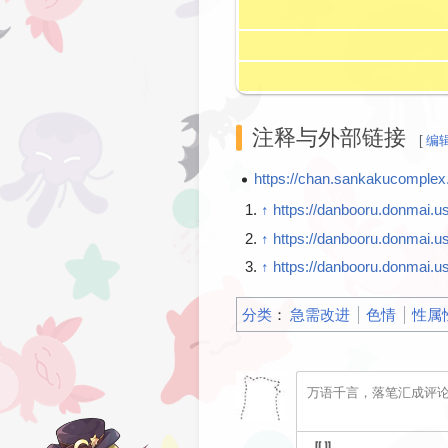
注释与外部链接
[
编
https://chan.sankakucomple
↑
https://danbooru.donmai
↑
https://danbooru.donmai
↑
https://danbooru.donmai.
分类
：​
急需改进
色情
性属