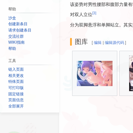
该姿势对男性腰部和腹部力量有
帮助
[
3
]
对双人立位
沙盒
创建新条目
分为双脚悬浮和单脚站立。其实
请求创建条目
交流社群
图库
WIKI指南
[
编辑
|
编辑源代码
]
帮助
工具
链入页面
相关更改
特殊页面
可打印版
固定链接
页面信息
全部展开