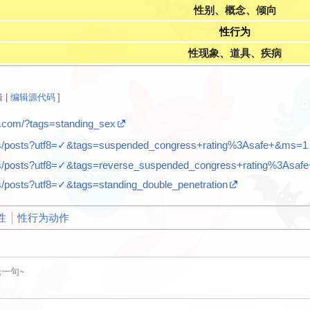
性别、概念、倾向
性行为
性现象、道具、疾病
辑
|
编辑源代码
]
x.com/?tags=standing_sex
.us/posts?utf8=✓&tags=suspended_congress+rating%3Asafe+&ms=1
.us/posts?utf8=✓&tags=reverse_suspended_congress+rating%3Asa
us/posts?utf8=✓&tags=standing_double_penetration
性
性行为动作