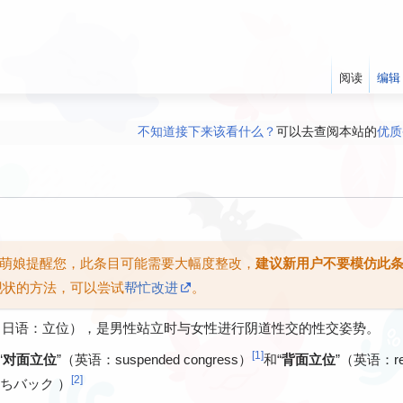
阅读
编辑
不知道接下来该看什么？
可以去查阅本站的
优质
现某些内容错误/空缺，请勇于修正/添加！编辑H萌娘其实很容易！
（由于
有任何意见、建议、求助都可以在
讨论版
提
欢迎加入
官方Discord和Telegram群组
！
们正在删除政治内容页面，还您一个干净的H萌娘
，净化社区的同时也可
H萌娘提醒您，此条目可能需要大幅度整改，
建议新用户不要模仿此
现状的方法，可以尝试
帮忙改进
。
on；日语：
），是男性站立时与女性进行阴道性交的性交姿势。
立位
[
1
]
“
对面立位
”（英语：suspended congress）
和“
背面立位
”（英语：re
[
2
]
）
立ちバック