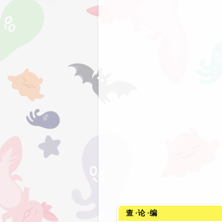
查
·
论
·
编