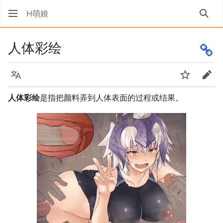
H萌娘
搜索
人体彩绘
语言
监视
编辑
人体彩绘
是指把颜料弄到人体表面的过程或结果。