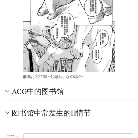
催眠お宅訪問 ~七瀬みぃなの場合~
ACG中的图书馆
图书馆中常发生的H情节