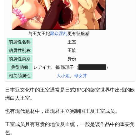
与王女王妃
聚众淫乱
更有征服感
萌属性名称
王室
萌属性别称
王族
萌属性类别
身份
典型萌娘
レアイナ、都 瑠璃子（
千鳥ヶ淵 愛音
）
相关萌属性
大小姐
、
母女丼
日本亚文化中的王室通常是日式RPG的架空世界中出现的欧
洲白人王室。
也有现代题材中，出现君主立宪制国王及王室成员。
王室成员具有尊贵的地位及血统，一般是该作品中的重要角
色。