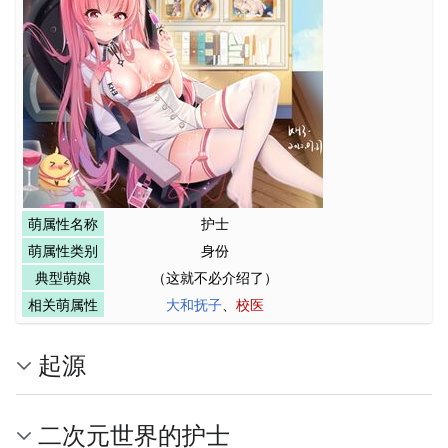
萌属性名称
护士
萌属性类别
身份
典型萌娘
（这就不必介绍了）
相关萌属性
大和抚子
、
校医
起源
二次元世界的护士