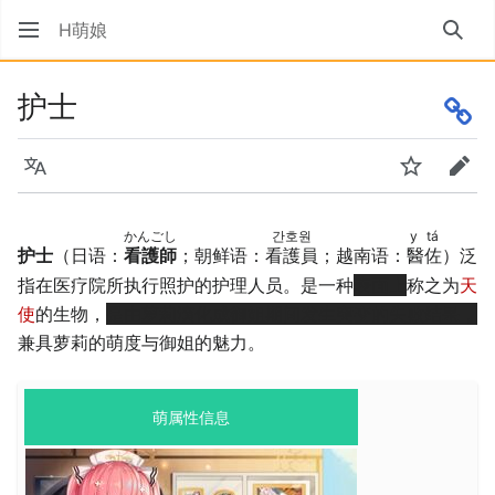
H萌娘
搜索
护士
语言
监视
编辑
かんごし
간호원
y tá
护士
（日语：
；朝鲜语：
；越南语：
）泛
看護師
看護員
醫佐
指在医疗院所执行照护的护理人员。是一种
表面上
称之为
天
使
的生物，
是由
萝莉
演化成
御姐
期间发生突变的失败结果，
兼具萝莉的萌度与御姐的魅力。
萌属性信息