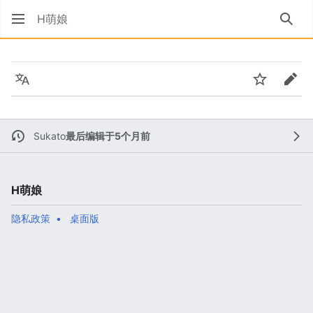
H萌娘
搜索
语言
监视
编辑
Sukato
最后编辑于5个月前
H萌娘
隐私政策
桌面版