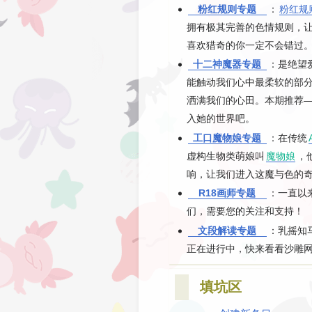
粉红规则专题
：
粉红规
拥有极其完善的色情规则，
喜欢猎奇的你一定不会错过
十二神魔器专题
：是绝望
能触动我们心中最柔软的部
洒满我们的心田。本期推荐
入她的世界吧。
工口魔物娘专题
：在传统
虚构生物类萌娘叫
魔物娘
，
响，让我们进入这魔与色的
R18画师专题
：一直以
们，需要您的关注和支持！
文段解读专题
：乳摇知
正在进行中，快来看看沙雕
填坑区