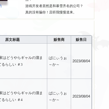
的
游戏开发者居然是和暴雪齐名的公司？
真的没有骗你！且听我慢慢道来。
原文标题
贩售商
贩售日
ん家はどうやらギャルの溜ま
ばにぃうぉ
2023/08/04
～か～
るらしい ＃3
ん家はどうやらギャルの溜ま
ばにぃうぉ
2023/08/04
～か～
るらしい ＃4