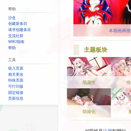
帮助
沙盒
创建新条目
请求创建条目
性条目推荐——创可贴
本期画师推
交流社群
WIKI指南
帮助
主题板块
工具
链入页面
相关更改
特殊页面
萌属性
性
可打印版
固定链接
页面信息
萌娘化
H萌娘是
注册
制网站，