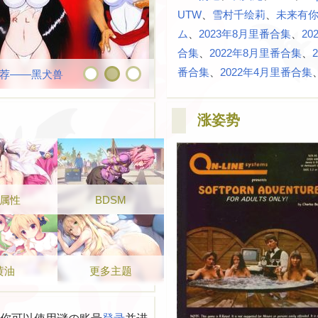
UTW
、​
雪村千绘莉
、​
未来有你
ム
、​
2023年8月里番合集
、​
2
合集
、​
2022年8月里番合集
、​
番合集
、​
2022年4月里番合集
、
荐——黑犬兽
优质妹系黄油推荐
涨姿势
属性
BDSM
黄油
更多主题
你可以使用谜の账号
登录
并进