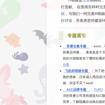
行贡献。 在查阅百科时注
辑
，与我们一同完善H萌娘
行讨论，并发表您对建设H
专题索引
里番合集专题
：emm.
新番还停播……看来真是个天
前的今朝都发布了哪些好看
合集
飞机杯萌娘专题
：为了使
胞的青睐，日本成人用品设计
娘。你还不买？awsl!
A1C品牌专题
：
PoRO
详的里番公司竟然都是A1C
世界，了解隐藏在动画后面