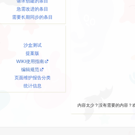
请求创建的条目
急需改进的条目
需要长期同步的条目
この恋に気づい
沙盒测试
提案版
WIKI使用指南
パパ喝ッ！
编辑规范
页面维护报告分类
统计信息
内容太少？没有需要的内容？
懲らしめ2
される雌穴