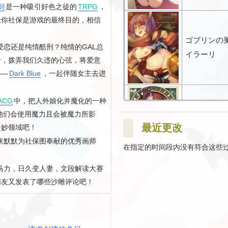
则
是一种吸引好色之徒的
TRPG
，
让你社保是游戏的最终目的，相信
。
ゴブリンの巣
爱恋还是纯情酷刑？纯情的GAL总
イラーリ
分，拨弄我们久违的心弦，将爱意
——
Dark Blue
，一起伴随女主去进
ACG
中，把人外娘化并魔化的一种
他们会使用魔力且会被魔力所影
SLEEPLESS 
最近更改
奇妙领域吧！
来默默为社保图奉献的优秀画师
在指定的时间段内没有符合这些
马力，日久变人妻，文段解读大赛
网友又发表了哪些沙雕评论吧！
いくものがかり 