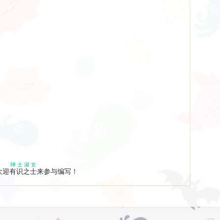
ピンクパイ
2023/08/25
て THE ANIMATION
ナップル
nur（ニュ
2023/08/25
 ～真面目ッ娘の尻活事情～
ル）
绅士
淑女
欢迎
有识之士
来参与编写！
～狂育的デパガ指導～ ～焦ら
PoRO petit
2023/08/25
たち～