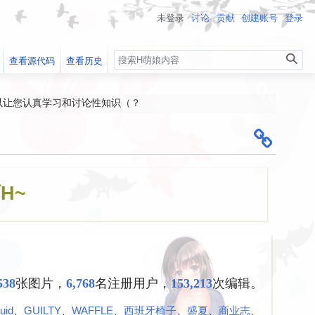
未登录
讨论
贡献
创建账号
登录
搜
查看源代码
查看历史
索
以让您认真学习和讨论性知识（？
条目
遭到破坏，自动确认用户外的编辑现在会先审核 ）
出！
H~
538
张图片，
6,768
名注册用户，
153,213
次编辑。
quid
、​
GUILTY
、​
WAFFLE
、​
西班牙椅子
、​
盛夏
、​
商业志
、​