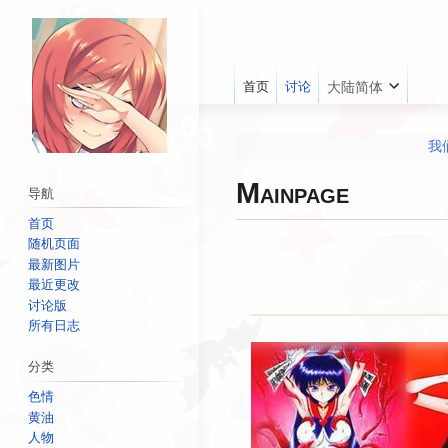
首页
讨论
大陆简体
我
Mainpage
导航
如果您在H萌娘上发
首页
随机页面
跳
跳
最新图片
转
转
最近更改
到
到
讨论版
导
搜
所有日志
航
索
分类
色情
黄油
人物