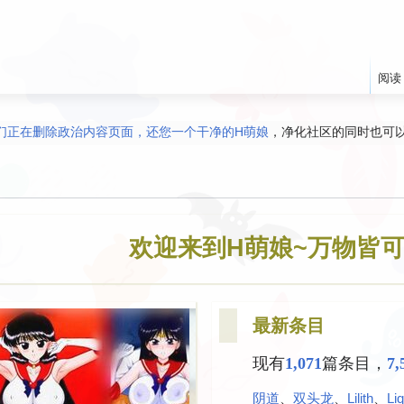
阅读
们正在删除政治内容页面，还您一个干净的H萌娘
，净化社区的同时也可
不知道接下来该看什么？
可以去查阅本站的
优质
现某些内容错误/空缺，请勇于修正/添加！编辑H萌娘其实很容易！
（由于
有任何意见、建议、求助都可以在
讨论版
提
欢迎加入
官方Discord和Telegram群组
！
欢迎来到H萌娘~万物皆可
最新条目
现有
1,071
篇条目，
7,
阴道
、​
双头龙
、​
Lilith
、​
Li