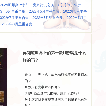
2024画师炎上事件
、​
魔女复仇之夜
、​
Y字泳装
、​
鱼デニ
023年6月里番合集
、​
2023年5月里番合集
、​
2022年9月里番
2022年7月里番合集
、​
2022年6月里番合集
、​
2022年5月里
​
2022年3月里番合集
……
——妹抱
你知道世界上的第一款H游戏是什么
样的吗？
什么！世界上第一款色情游戏竟然不是日本
的？
居然只有文字木有图像？
所以H画面基本只能靠开脑洞了是吗？
啥！这游戏竟然现在还有相当数量的玩家粉
丝？