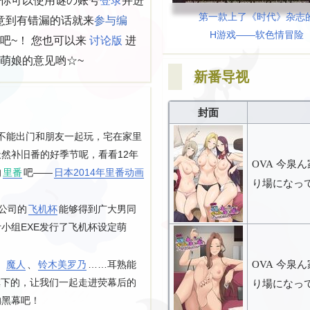
第一款上了《时代》杂志
意到有错漏的话就来
参与编
H游戏——软色情冒险
吧~！ 您也可以来
讨论版
进
萌娘的意见哟☆~
新番导视
封面
..不能出门和朋友一起玩，宅在家里
然补旧番的好季节呢，看看12年
OVA 今泉
的
里番
吧——
日本2014年里番动画
り場になって
公司的
飞机杯
能够得到广大男同
小组EXE发行了飞机杯设定萌
、
魔人
、
铃木美罗乃
……耳熟能
OVA 今泉
旗下的，让我们一起走进荧幕后的
り場になって
的黑幕吧！