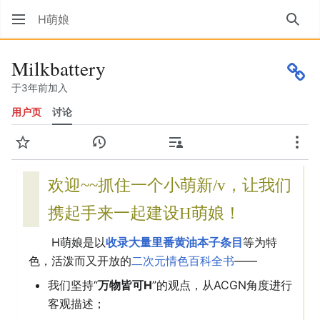
H萌娘
搜索
Milkbattery
于3年前加入
用户页
讨论
监视
查看历史
贡献
更多
欢迎~~抓住一个小萌新/v，让我们
携起手来一起建设H萌娘！
H萌娘是以
收录大量里番黄油本子条目
等为特
色，活泼而又开放的
二次元情色百科全书
——
我们坚持“
万物皆可H
”的观点，从ACGN角度进行
客观描述；