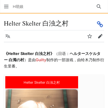
H萌娘
搜索
Helter Skelter 白浊之村
语言
监视
编辑
《Helter Skelter 白浊之村》
（日语：
ヘルタースケルタ
ー 白濁の村
）是由
Guilty
制作的一部游戏，由铃木乃制作衍
生里番。
Helter Skelter 白浊之村