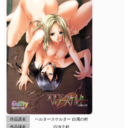
作品原名
ヘルタースケルター 白濁の村
作品译名
白浊之村